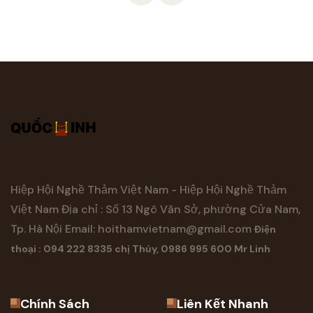
Hiệp Hội Nghề Thảm Việt Nam - Hiệp Hội Nghề Thảm
Việt Nam
Địa chỉ : Số 13 Ngô Văn Sở, phường Cửa Nam,
Tp. Hà Nội
Email:
hoithamvietnam@gmail.com
Điện
thoại : 094 222 8335 chị Thủy, 0986 995 600 Mr Linh
Chính Sách
Liên Kết Nhanh