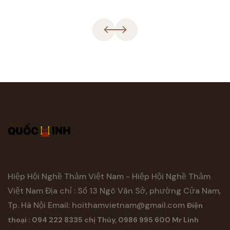
Hiệp Hội Nghề Thảm Việt Nam - Hiệp Hội Nghề Thảm
Việt Nam
Địa chỉ : Số 13 Ngô Văn Sở, phường Cửa Nam,
Tp. Hà Nội
Email:
hoithamvietnam@gmail.com
Điện
thoại : 094 222 8335 chị Thủy, 0986 995 600 Mr Linh